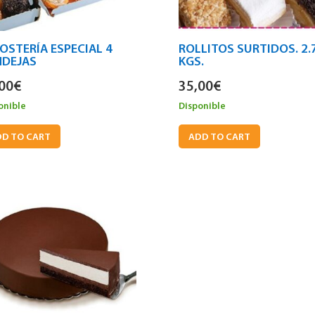
OSTERÍA ESPECIAL 4
ROLLITOS SURTIDOS. 2.
NDEJAS
KGS.
00
€
35,00
€
onible
Disponible
D TO CART
ADD TO CART