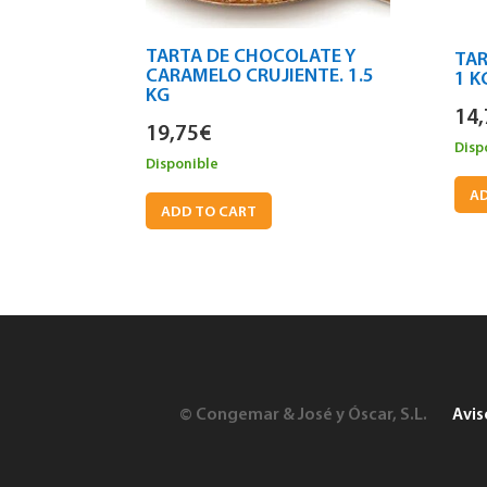
TARTA DE CHOCOLATE Y
TAR
CARAMELO CRUJIENTE. 1.5
1 K
KG
14,
19,75
€
Disp
Disponible
AD
ADD TO CART
© Congemar & José y Óscar, S.L.
Avis