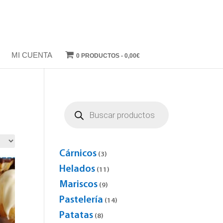
MI CUENTA
0 PRODUCTOS
0,00€
Búsqueda
de
productos
Cárnicos
3
3
products
Helados
11
11
products
Mariscos
9
9
products
Pastelería
14
14
products
Patatas
8
8