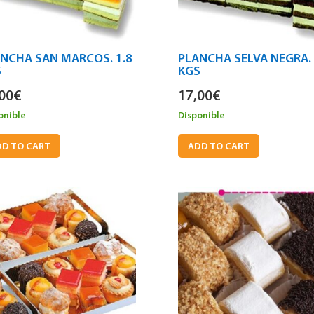
NCHA SAN MARCOS. 1.8
PLANCHA SELVA NEGRA. 
S
KGS
00
€
17,00
€
onible
Disponible
D TO CART
ADD TO CART