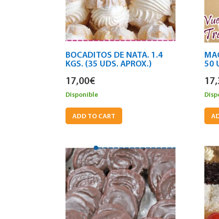
BOCADITOS DE NATA. 1.4
MA
KGS. (35 UDS. APROX.)
50 
17,00
€
17,
Disponible
Disp
ADD TO CART
AD