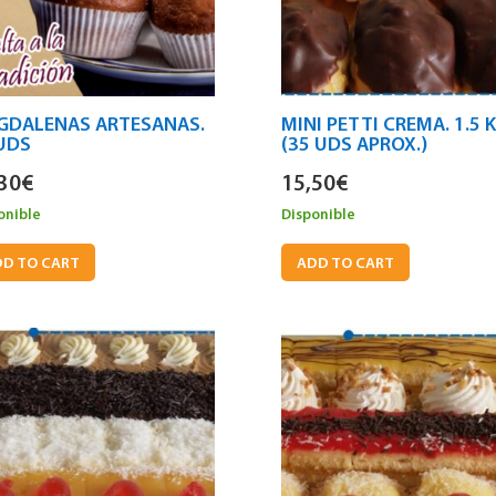
GDALENAS ARTESANAS.
MINI PETTI CREMA. 1.5 
UDS
(35 UDS APROX.)
30
€
15,50
€
onible
Disponible
D TO CART
ADD TO CART