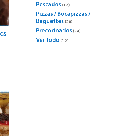
products
Pescados
12
12
products
Pizzas / Bocapizzas /
Baguettes
20
20
products
Precocinados
24
24
KGS
products
Ver todo
101
101
products