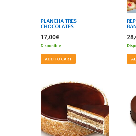
PLANCHA TRES
REP
CHOCOLATES
BA
17,00
€
28,
Disponible
Disp
ADD TO CART
AD