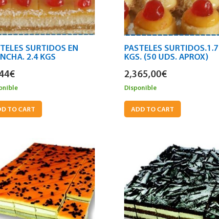
TELES SURTIDOS EN
PASTELES SURTIDOS.1.7
NCHA. 2.4 KGS
KGS. (50 UDS. APROX)
44
€
2,365,00
€
onible
Disponible
D TO CART
ADD TO CART