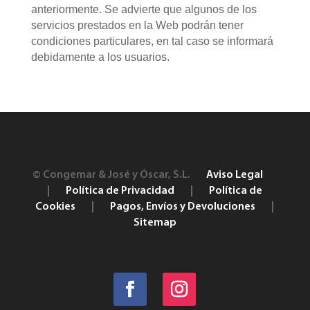
anteriormente. Se advierte que algunos de los
servicios prestados en la Web podrán tener
condiciones particulares, en tal caso se informará
debidamente a los usuarios.
© Congemar & José y Óscar, S.L.
Aviso Legal
|
Política de Privacidad
|
Política de
Cookies
|
Pagos, Envíos y Devoluciones
|
Sitemap