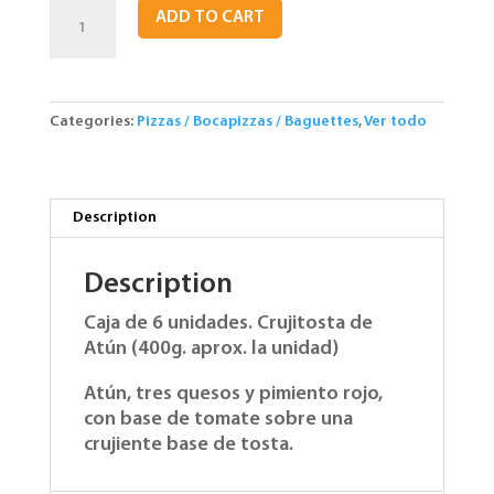
Crujitosta
ADD TO CART
de
Atún.
6
Unidades
Categories:
Pizzas / Bocapizzas / Baguettes
,
Ver todo
quantity
Description
Description
Caja de 6 unidades. Crujitosta de
Atún (400g. aprox. la unidad)
Atún, tres quesos y pimiento rojo,
con base de tomate sobre una
crujiente base de tosta.