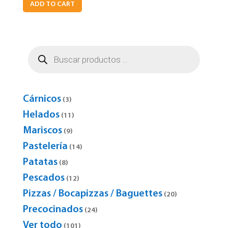
ADD TO CART
Búsqueda
de
productos
Cárnicos
3
3
products
Helados
11
11
products
Mariscos
9
9
products
Pastelería
14
14
products
Patatas
8
8
products
Pescados
12
12
products
Pizzas / Bocapizzas / Baguettes
20
20
products
Precocinados
24
24
products
Ver todo
101
101