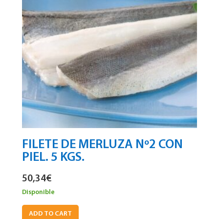
FILETE DE MERLUZA Nº2 CON
PIEL. 5 KGS.
50,34
€
Disponible
ADD TO CART