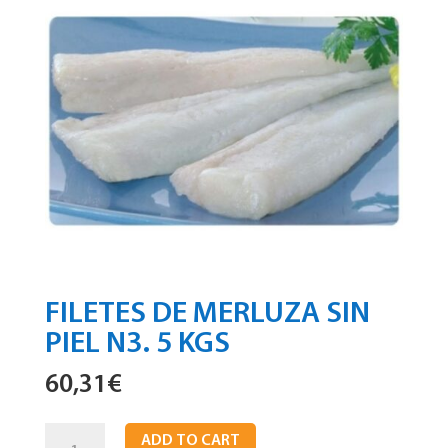
FILETES DE MERLUZA SIN
PIEL N3. 5 KGS
60,31
€
Filetes
ADD TO CART