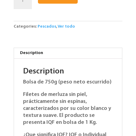
de
Merluza
sin
piel
Categories:
Pescados
,
Ver todo
N3.
5
Kgs
quantity
Description
Description
Bolsa de 750g (peso neto escurrido)
Filetes de merluza sin piel,
prácticamente sin espinas,
caracterizados por su color blanco y
textura suave. El producto se
presenta IQF en bolsa de 1 Kg.
¿Que significa IQF? IQF o Individual