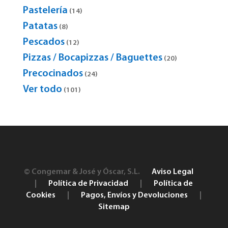
products
Pastelería
14
14
products
Patatas
8
8
products
Pescados
12
12
products
Pizzas / Bocapizzas / Baguettes
20
20
products
Precocinados
24
24
products
Ver todo
101
101
products
© Congemar & José y Óscar, S.L.
Aviso Legal
|
Política de Privacidad
|
Política de
Cookies
|
Pagos, Envíos y Devoluciones
|
Sitemap