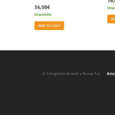
16,
36,08
€
Disp
Disponible
AD
ADD TO CART
© Congemar & José y Óscar, S.L.
Avis