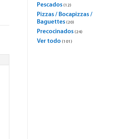
products
Pescados
12
12
products
Pizzas / Bocapizzas /
Baguettes
20
20
products
Precocinados
24
24
products
Ver todo
101
101
products