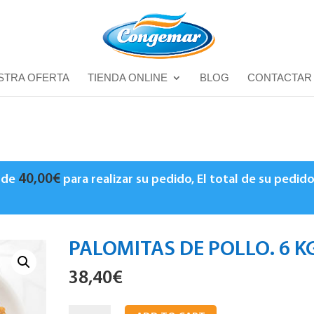
STRA OFERTA
TIENDA ONLINE
BLOG
CONTACTAR
40,00
€
o de
para realizar su pedido, El total de su pedid
PALOMITAS DE POLLO. 6 K
38,40
€
Palomitas