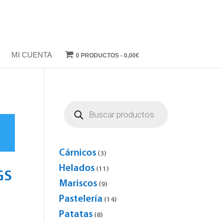
MI CUENTA
0 PRODUCTOS
0,00€
Búsqueda
de
productos
o
Cárnicos
3
3
products
Helados
11
11
GS
products
Mariscos
9
9
products
Pastelería
14
14
products
Patatas
8
8