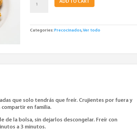
ADD TO CART
de
Pollo.
6
Kgs
Categories:
Precocinados
,
Ver todo
quantity
das que solo tendrás que freír. Crujientes por fuera y
compartir en familia.
e de la bolsa, sin dejarlos descongelar. Freír con
inutos a 3 minutos.