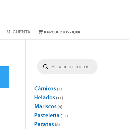
MI CUENTA
0 PRODUCTOS
0,00€
Búsqueda
de
productos
o
Cárnicos
3
3
products
Helados
11
11
products
Mariscos
9
9
products
Pastelería
14
14
products
Patatas
8
8