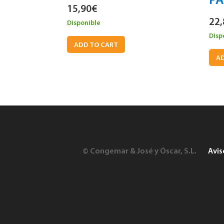
PA
15,90
€
22,
Disponible
Disp
ADD TO CART
AD
© Congemar & José y Óscar, S.L.
Avis