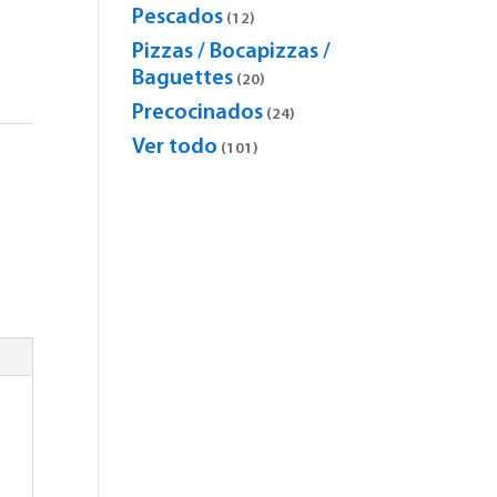
products
Pescados
12
12
products
Pizzas / Bocapizzas /
Baguettes
20
20
products
Precocinados
24
24
products
Ver todo
101
101
products