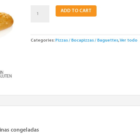
Pan
ADD TO CART
Baguettina
SIN
GLUTEN.
25
Categories:
Pizzas / Bocapizzas / Baguettes
,
Ver todo
Uds.
quantity
tinas congeladas