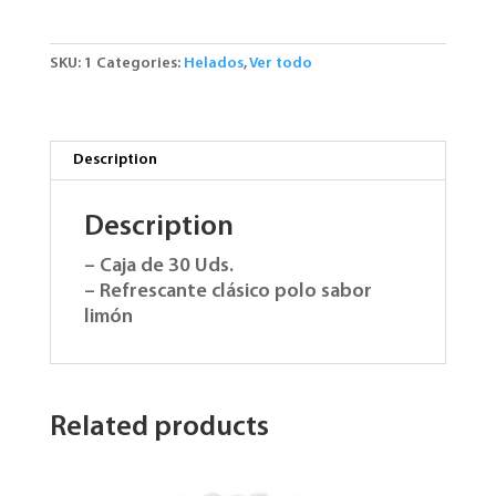
Limón.
30
Uds.
SKU:
1
Categories:
Helados
,
Ver todo
quantity
Description
Description
– Caja de 30 Uds.
– Refrescante clásico polo sabor
limón
Related products