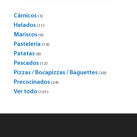
Cárnicos
3
3
products
Helados
11
11
products
Mariscos
9
9
products
Pastelería
14
14
products
Patatas
8
8
products
Pescados
12
12
products
Pizzas / Bocapizzas / Baguettes
20
20
products
Precocinados
24
24
products
Ver todo
101
101
products