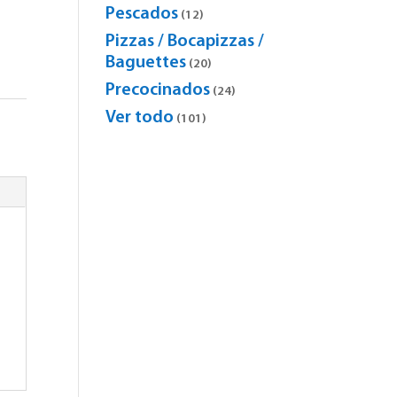
products
Pescados
12
12
products
Pizzas / Bocapizzas /
Baguettes
20
20
products
Precocinados
24
24
products
Ver todo
101
101
products