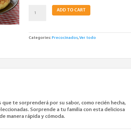
Tortilla
ADD TO CART
de
Patatas
con
cebolla
Categories:
Precocinados
,
Ver todo
800g.
10
Uds
quantity
as que te sorprenderá por su sabor, como recién hecha,
seleccionadas. Sorprende a tu familia con esta deliciosa
 de manera rápida y cómoda.