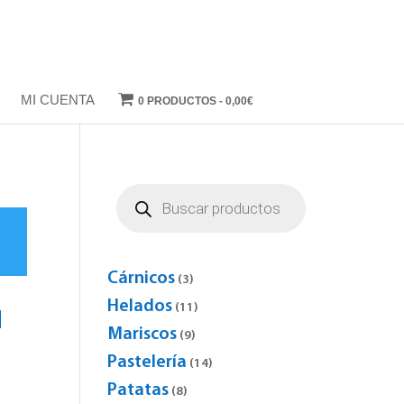
MI CUENTA
0 PRODUCTOS
0,00€
Búsqueda
de
productos
o
Cárnicos
3
3
products
Helados
11
11
N
products
Mariscos
9
9
products
Pastelería
14
14
products
Patatas
8
8