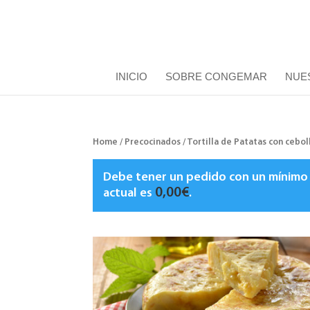
INICIO
SOBRE CONGEMAR
NUE
Home
/
Precocinados
/ Tortilla de Patatas con cebol
Debe tener un pedido con un mínim
0,00
€
actual es
.