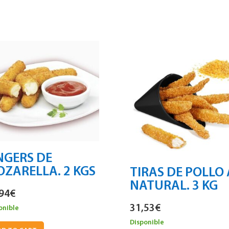
NGERS DE
ZARELLA. 2 KGS
TIRAS DE POLLO 
NATURAL. 3 KG
94
€
31,53
€
onible
Disponible