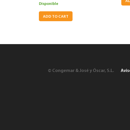
AD
Disponible
ADD TO CART
© Congemar & José y Óscar, S.L.
Avis