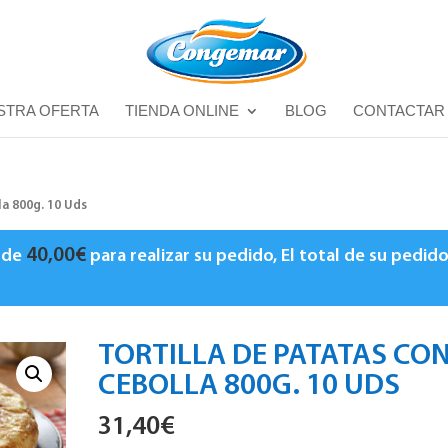
STRA OFERTA
TIENDA ONLINE
BLOG
CONTACTAR
la 800g. 10 Uds
40,00
€
o de
para realizar su pedido, El total de su pedid
TORTILLA DE PATATAS CO
CEBOLLA 800G. 10 UDS
31,40
€